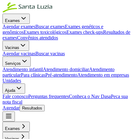
Exames
Agendar exames
Buscar exames
Exames genéticos e
genômicos
Exames toxicológicos
Exames check-ups
Resultados de
exames
Convênios atendidos
Vacinas
Agendar vacinas
Buscar vacinas
Serviços
Atendimento infantil
Atendimento domiciliar
Atendimento
particular
Para clínicas
Pré-atendimento
Atendimento em empresas
Unidades
Ajuda
Fale conosco
Perguntas frequentes
Conheça o Nav Dasa
Peça sua
nota fiscal
Agendar
Resultados
Exames
Vacinas