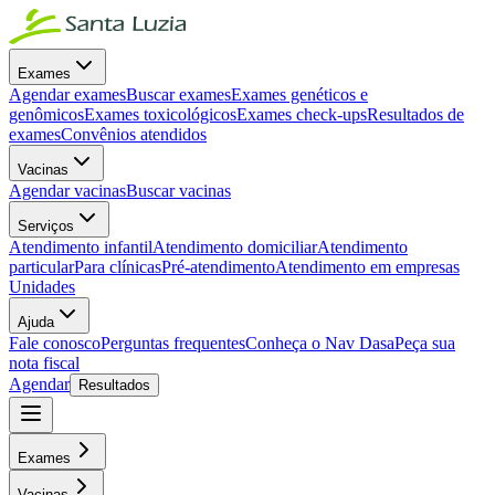
Exames
Agendar exames
Buscar exames
Exames genéticos e
genômicos
Exames toxicológicos
Exames check-ups
Resultados de
exames
Convênios atendidos
Vacinas
Agendar vacinas
Buscar vacinas
Serviços
Atendimento infantil
Atendimento domiciliar
Atendimento
particular
Para clínicas
Pré-atendimento
Atendimento em empresas
Unidades
Ajuda
Fale conosco
Perguntas frequentes
Conheça o Nav Dasa
Peça sua
nota fiscal
Agendar
Resultados
Exames
Vacinas