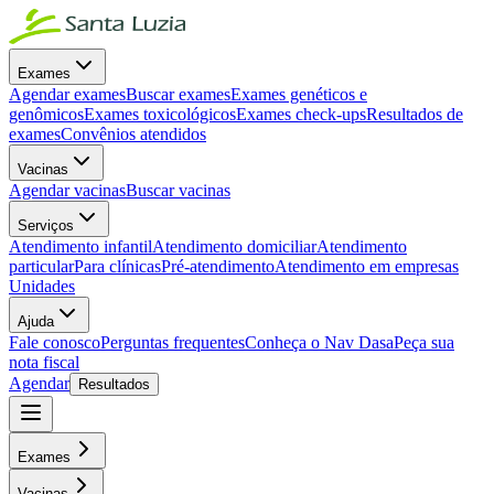
Exames
Agendar exames
Buscar exames
Exames genéticos e
genômicos
Exames toxicológicos
Exames check-ups
Resultados de
exames
Convênios atendidos
Vacinas
Agendar vacinas
Buscar vacinas
Serviços
Atendimento infantil
Atendimento domiciliar
Atendimento
particular
Para clínicas
Pré-atendimento
Atendimento em empresas
Unidades
Ajuda
Fale conosco
Perguntas frequentes
Conheça o Nav Dasa
Peça sua
nota fiscal
Agendar
Resultados
Exames
Vacinas