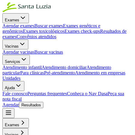
Exames
Agendar exames
Buscar exames
Exames genéticos e
genômicos
Exames toxicológicos
Exames check-ups
Resultados de
exames
Convênios atendidos
Vacinas
Agendar vacinas
Buscar vacinas
Serviços
Atendimento infantil
Atendimento domiciliar
Atendimento
particular
Para clínicas
Pré-atendimento
Atendimento em empresas
Unidades
Ajuda
Fale conosco
Perguntas frequentes
Conheça o Nav Dasa
Peça sua
nota fiscal
Agendar
Resultados
Exames
Vacinas