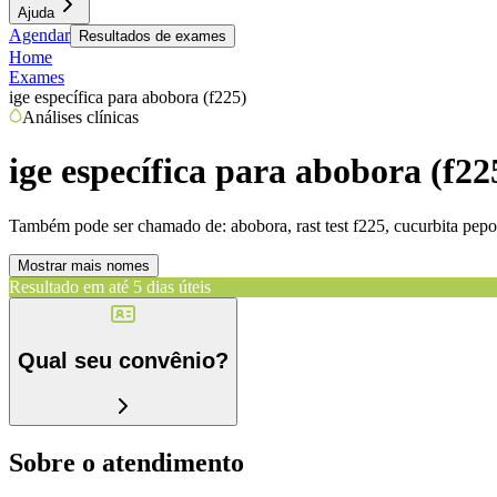
Ajuda
Agendar
Resultados de exames
Home
Exames
ige específica para abobora (f225)
Análises clínicas
ige específica para abobora (f22
Também pode ser chamado de:
abobora, rast test f225, cucurbita pepo
Mostrar mais nomes
Resultado em até
5 dias úteis
Qual seu convênio?
Sobre o atendimento