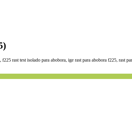
5)
, f225 rast test isolado para abobora, ige rast para abobora f225, rast p