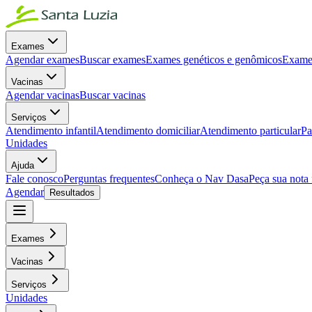
Exames
Agendar exames
Buscar exames
Exames genéticos e genômicos
Exames
Vacinas
Agendar vacinas
Buscar vacinas
Serviços
Atendimento infantil
Atendimento domiciliar
Atendimento particular
Pa
Unidades
Ajuda
Fale conosco
Perguntas frequentes
Conheça o Nav Dasa
Peça sua nota 
Agendar
Resultados
Exames
Vacinas
Serviços
Unidades