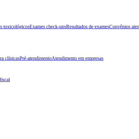
 toxicológicos
Exames check-ups
Resultados de exames
Convênios ate
ra clínicas
Pré-atendimento
Atendimento em empresas
fiscal