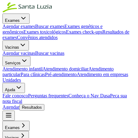
Exames
Agendar exames
Buscar exames
Exames genéticos e
genômicos
Exames toxicológicos
Exames check-ups
Resultados de
exames
Convênios atendidos
Vacinas
Agendar vacinas
Buscar vacinas
Serviços
Atendimento infantil
Atendimento domiciliar
Atendimento
particular
Para clínicas
Pré-atendimento
Atendimento em empresas
Unidades
Ajuda
Fale conosco
Perguntas frequentes
Conheça o Nav Dasa
Peça sua
nota fiscal
Agendar
Resultados
Exames
Vacinas