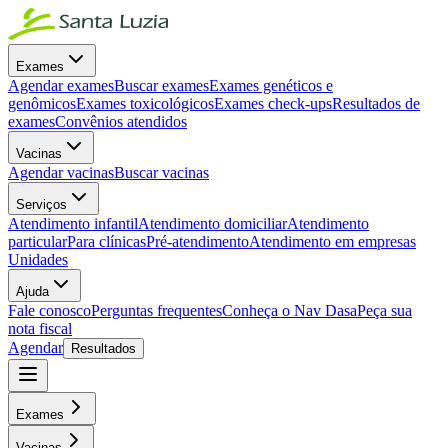
Exames
Agendar exames
Buscar exames
Exames genéticos e
genômicos
Exames toxicológicos
Exames check-ups
Resultados de
exames
Convênios atendidos
Vacinas
Agendar vacinas
Buscar vacinas
Serviços
Atendimento infantil
Atendimento domiciliar
Atendimento
particular
Para clínicas
Pré-atendimento
Atendimento em empresas
Unidades
Ajuda
Fale conosco
Perguntas frequentes
Conheça o Nav Dasa
Peça sua
nota fiscal
Agendar
Resultados
Exames
Vacinas