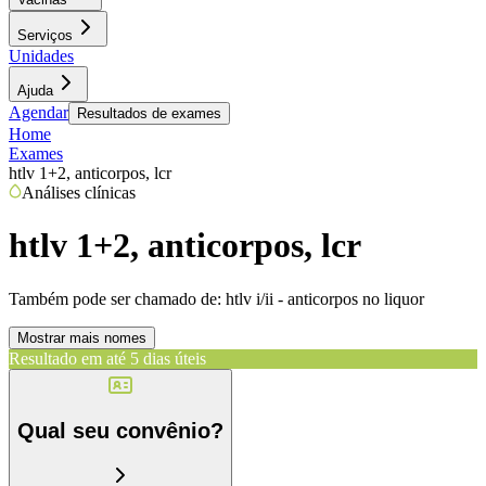
Serviços
Unidades
Ajuda
Agendar
Resultados de exames
Home
Exames
htlv 1+2, anticorpos, lcr
Análises clínicas
htlv 1+2, anticorpos, lcr
Também pode ser chamado de:
htlv i/ii - anticorpos no liquor
Mostrar mais nomes
Resultado em até
5 dias úteis
Qual seu convênio?