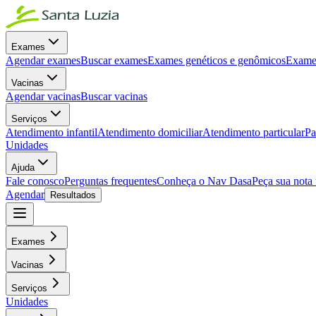
Exames
Agendar exames
Buscar exames
Exames genéticos e genômicos
Exames
Vacinas
Agendar vacinas
Buscar vacinas
Serviços
Atendimento infantil
Atendimento domiciliar
Atendimento particular
Pa
Unidades
Ajuda
Fale conosco
Perguntas frequentes
Conheça o Nav Dasa
Peça sua nota 
Agendar
Resultados
Exames
Vacinas
Serviços
Unidades