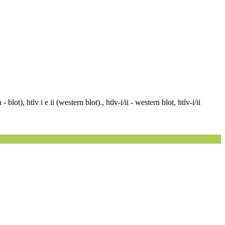
blot), htlv i e ii (western blot)., htlv-i/ii - western blot, htlv-i/ii