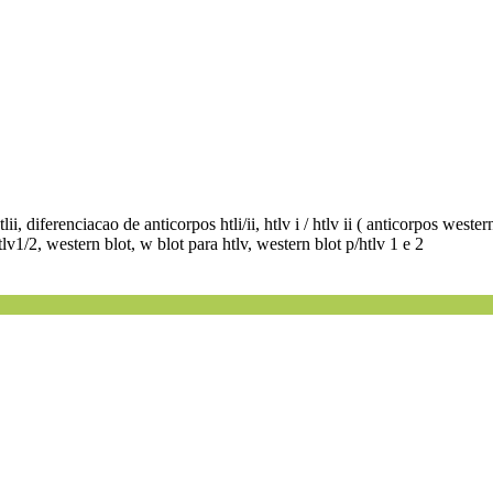
i, diferenciacao de anticorpos htli/ii, htlv i / htlv ii ( anticorpos western - 
tlv1/2, western blot, w blot para htlv, western blot p/htlv 1 e 2