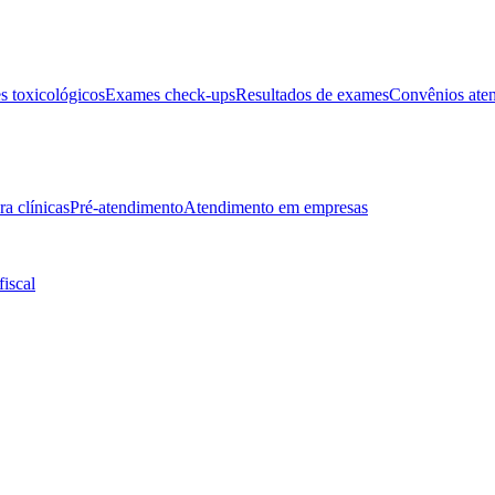
 toxicológicos
Exames check-ups
Resultados de exames
Convênios ate
ra clínicas
Pré-atendimento
Atendimento em empresas
fiscal