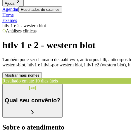
Ajuda
Agendar
Resultados de exames
Home
Exames
htlv 1 e 2 - western blot
Análises clínicas
htlv 1 e 2 - western blot
Também pode ser chamado de:
aahtlvwb, anticorpos htli, anticorpos htli
western-blot, htlv1 e htlvii-por western blot, htlv1 e2 (western blot), h
Mostrar mais nomes
Resultado em até
10 dias úteis
Qual seu convênio?
Sobre o atendimento