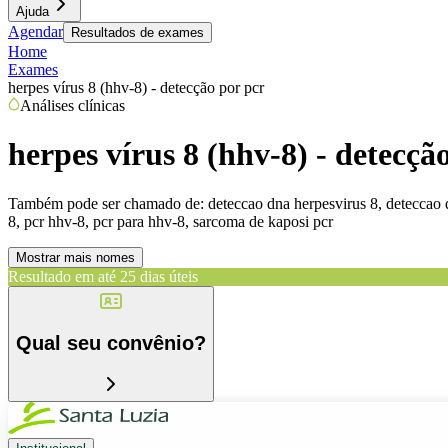
Ajuda
Agendar
Resultados de exames
Home
Exames
herpes vírus 8 (hhv-8) - detecção por pcr
Análises clínicas
herpes vírus 8 (hhv-8) - detecçã
Também pode ser chamado de:
deteccao dna herpesvirus 8, deteccao d
8, pcr hhv-8, pcr para hhv-8, sarcoma de kaposi pcr
Mostrar mais nomes
Resultado em até
25 dias úteis
Qual seu convênio?