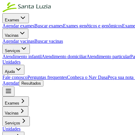
Exames
Agendar exames
Buscar exames
Exames genéticos e genômicos
Exames
Vacinas
Agendar vacinas
Buscar vacinas
Serviços
Atendimento infantil
Atendimento domiciliar
Atendimento particular
Pa
Unidades
Ajuda
Fale conosco
Perguntas frequentes
Conheça o Nav Dasa
Peça sua nota 
Agendar
Resultados
Exames
Vacinas
Serviços
Unidades