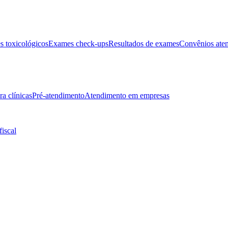
 toxicológicos
Exames check-ups
Resultados de exames
Convênios ate
ra clínicas
Pré-atendimento
Atendimento em empresas
fiscal