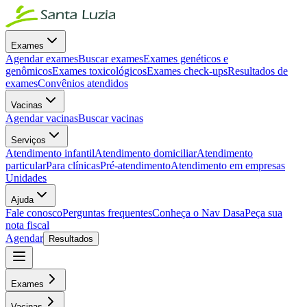
Exames
Agendar exames
Buscar exames
Exames genéticos e
genômicos
Exames toxicológicos
Exames check-ups
Resultados de
exames
Convênios atendidos
Vacinas
Agendar vacinas
Buscar vacinas
Serviços
Atendimento infantil
Atendimento domiciliar
Atendimento
particular
Para clínicas
Pré-atendimento
Atendimento em empresas
Unidades
Ajuda
Fale conosco
Perguntas frequentes
Conheça o Nav Dasa
Peça sua
nota fiscal
Agendar
Resultados
Exames
Vacinas