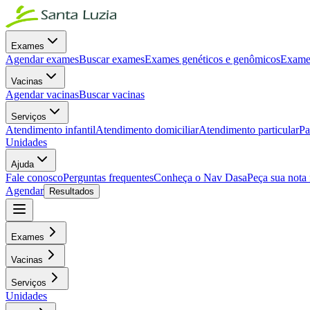
Exames
Agendar exames
Buscar exames
Exames genéticos e genômicos
Exames
Vacinas
Agendar vacinas
Buscar vacinas
Serviços
Atendimento infantil
Atendimento domiciliar
Atendimento particular
Pa
Unidades
Ajuda
Fale conosco
Perguntas frequentes
Conheça o Nav Dasa
Peça sua nota 
Agendar
Resultados
Exames
Vacinas
Serviços
Unidades