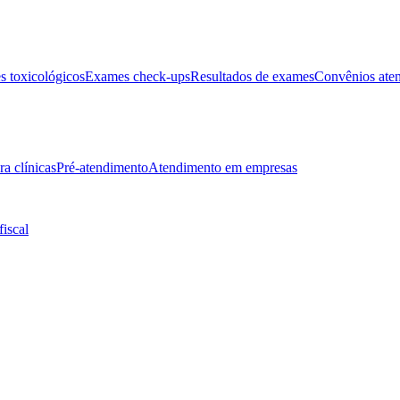
 toxicológicos
Exames check-ups
Resultados de exames
Convênios ate
ra clínicas
Pré-atendimento
Atendimento em empresas
fiscal