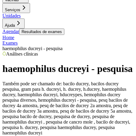
Serviços
Unidades
Ajuda
Agendar
Resultados de exames
Home
Exames
haemophilus ducreyi - pesquisa
Análises clínicas
haemophilus ducreyi - pesquisa
Também pode ser chamado de:
bacilo ducrey, bacilos ducrey
pesquisa, gram para h. ducreyi, h. ducrey, h.ducrey, haemophilus
ducrey, haemophilus ducreyi, hducreypes, hemophilus ducrey
pesquisa diversos, hemophilus ducreyi - pesquisa, pesq bacilos de
ducrey 4a amostra, pesq de bacilos de ducrey 2a amostra, pesq de
bacilos de ducrey 3a amostra, pesq de bacilos de ducrey 5a amostra,
pesquisa bacilo de ducrey, pesquisa de ducrey, pesquisa de
haemophilus ducreyi , pesquisa de cancro mole , bacilo de ducreyi,
pesquisa h. ducrey, pesquisa haemophilus ducrey, pesquisa
haemophilus ducreyi