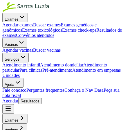
Exames
Agendar exames
Buscar exames
Exames genéticos e
genômicos
Exames toxicológicos
Exames check-ups
Resultados de
exames
Convênios atendidos
Vacinas
Agendar vacinas
Buscar vacinas
Serviços
Atendimento infantil
Atendimento domiciliar
Atendimento
particular
Para clínicas
Pré-atendimento
Atendimento em empresas
Unidades
Ajuda
Fale conosco
Perguntas frequentes
Conheça o Nav Dasa
Peça sua
nota fiscal
Agendar
Resultados
Exames
Vacinas