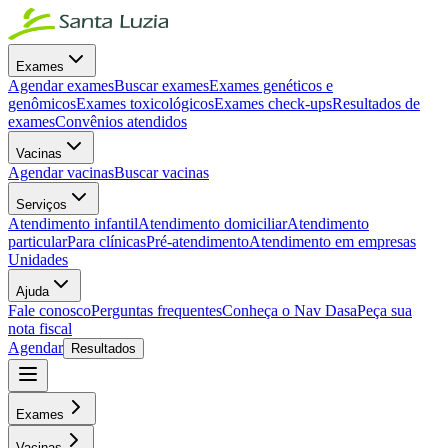
Exames
Agendar exames
Buscar exames
Exames genéticos e
genômicos
Exames toxicológicos
Exames check-ups
Resultados de
exames
Convênios atendidos
Vacinas
Agendar vacinas
Buscar vacinas
Serviços
Atendimento infantil
Atendimento domiciliar
Atendimento
particular
Para clínicas
Pré-atendimento
Atendimento em empresas
Unidades
Ajuda
Fale conosco
Perguntas frequentes
Conheça o Nav Dasa
Peça sua
nota fiscal
Agendar
Resultados
Exames
Vacinas