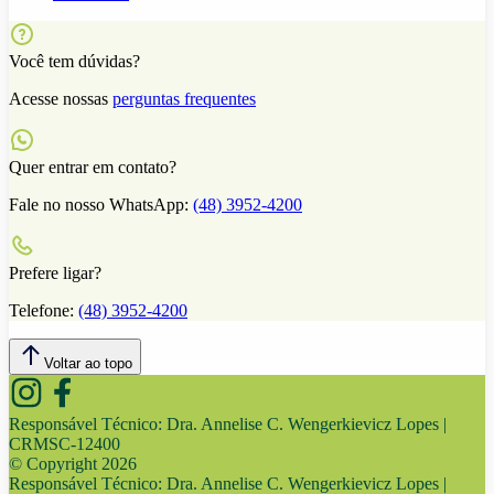
Você tem dúvidas?
Acesse nossas
perguntas frequentes
Quer entrar em contato?
Fale no nosso WhatsApp:
(48) 3952-4200
Prefere ligar?
Telefone:
(48) 3952-4200
Voltar ao topo
Responsável Técnico:
Dra. Annelise C. Wengerkievicz Lopes |
CRMSC-12400
© Copyright
2026
Responsável Técnico:
Dra. Annelise C. Wengerkievicz Lopes |