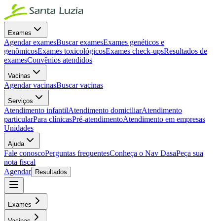
Exames
Agendar exames
Buscar exames
Exames genéticos e
genômicos
Exames toxicológicos
Exames check-ups
Resultados de
exames
Convênios atendidos
Vacinas
Agendar vacinas
Buscar vacinas
Serviços
Atendimento infantil
Atendimento domiciliar
Atendimento
particular
Para clínicas
Pré-atendimento
Atendimento em empresas
Unidades
Ajuda
Fale conosco
Perguntas frequentes
Conheça o Nav Dasa
Peça sua
nota fiscal
Agendar
Resultados
Exames
Vacinas