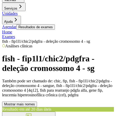
Serviços
Unidades
Ajuda
Agendar
Resultados de exames
Home
Exames
fish - fip1l1/chic2/pdgfra - deleção cromossomo 4 - sg
Análises clínicas
fish - fip1l1/chic2/pdgfra -
deleção cromossomo 4 - sg
Também pode ser chamado de:
chic, fip, fish - fip1l1/chic2/pdgfra -
deleção cromossomo 4 - sangue, fish - fip1l1/chic2/pdgfra - deleção
cromossomo 4 [4q12], fish para rearranjo pdgfa alfa, gene fip,
leucemia hipereosinofílica crônica (cel), pdgfra
Mostrar mais nomes
Resultado em até
20 dias úteis