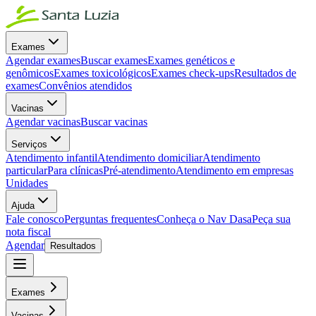
Exames
Agendar exames
Buscar exames
Exames genéticos e
genômicos
Exames toxicológicos
Exames check-ups
Resultados de
exames
Convênios atendidos
Vacinas
Agendar vacinas
Buscar vacinas
Serviços
Atendimento infantil
Atendimento domiciliar
Atendimento
particular
Para clínicas
Pré-atendimento
Atendimento em empresas
Unidades
Ajuda
Fale conosco
Perguntas frequentes
Conheça o Nav Dasa
Peça sua
nota fiscal
Agendar
Resultados
Exames
Vacinas