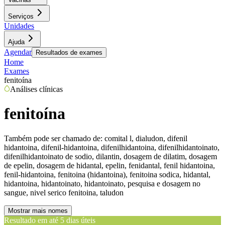
Serviços
Unidades
Ajuda
Agendar
Resultados de exames
Home
Exames
fenitoína
Análises clínicas
fenitoína
Também pode ser chamado de:
comital l, dialudon, difenil
hidantoina, difenil-hidantoina, difenilhidantoina, difenilhidantoinato,
difenilhidantoinato de sodio, dilantin, dosagem de dilatim, dosagem
de epelin, dosagem de hidantal, epelin, fenidantal, fenil hidantoina,
fenil-hidantoina, fenitoina (hidantoina), fenitoina sodica, hidantal,
hidantoina, hidantoinato, hidantoinato, pesquisa e dosagem no
sangue, nivel serico fenitoina, taludon
Mostrar mais nomes
Resultado em até
5 dias úteis