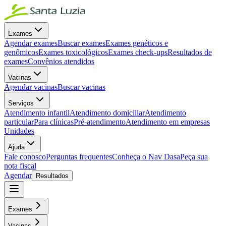
Exames
Agendar exames
Buscar exames
Exames genéticos e
genômicos
Exames toxicológicos
Exames check-ups
Resultados de
exames
Convênios atendidos
Vacinas
Agendar vacinas
Buscar vacinas
Serviços
Atendimento infantil
Atendimento domiciliar
Atendimento
particular
Para clínicas
Pré-atendimento
Atendimento em empresas
Unidades
Ajuda
Fale conosco
Perguntas frequentes
Conheça o Nav Dasa
Peça sua
nota fiscal
Agendar
Resultados
Exames
Vacinas