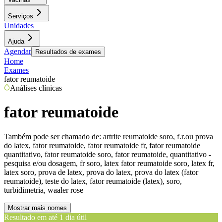
Serviços
Unidades
Ajuda
Agendar
Resultados de exames
Home
Exames
fator reumatoide
Análises clínicas
fator reumatoide
Também pode ser chamado de:
artrite reumatoide soro, f.r.ou prova
do latex, fator reumatoide, fator reumatoide fr, fator reumatoide
quantitativo, fator reumatoide soro, fator reumatoide, quantitativo -
pesquisa e/ou dosagem, fr soro, latex fator reumatoide soro, latex fr,
latex soro, prova de latex, prova do latex, prova do latex (fator
reumatoide), teste do latex, fator reumatoide (latex), soro,
turbidimetria, waaler rose
Mostrar mais nomes
Resultado em até
1 dia útil