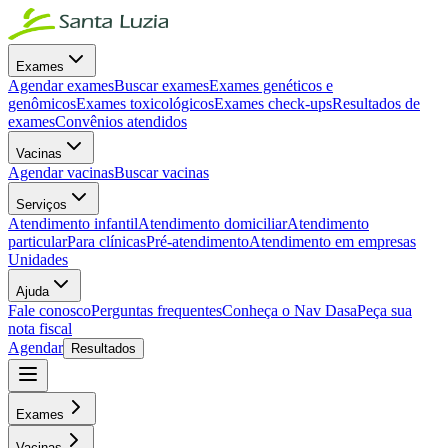
Exames
Agendar exames
Buscar exames
Exames genéticos e
genômicos
Exames toxicológicos
Exames check-ups
Resultados de
exames
Convênios atendidos
Vacinas
Agendar vacinas
Buscar vacinas
Serviços
Atendimento infantil
Atendimento domiciliar
Atendimento
particular
Para clínicas
Pré-atendimento
Atendimento em empresas
Unidades
Ajuda
Fale conosco
Perguntas frequentes
Conheça o Nav Dasa
Peça sua
nota fiscal
Agendar
Resultados
Exames
Vacinas