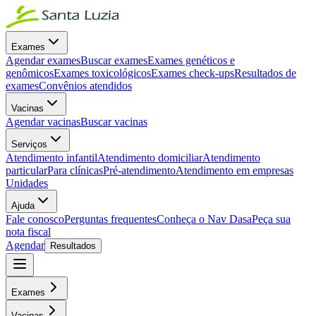
Exames
Agendar exames
Buscar exames
Exames genéticos e
genômicos
Exames toxicológicos
Exames check-ups
Resultados de
exames
Convênios atendidos
Vacinas
Agendar vacinas
Buscar vacinas
Serviços
Atendimento infantil
Atendimento domiciliar
Atendimento
particular
Para clínicas
Pré-atendimento
Atendimento em empresas
Unidades
Ajuda
Fale conosco
Perguntas frequentes
Conheça o Nav Dasa
Peça sua
nota fiscal
Agendar
Resultados
Exames
Vacinas