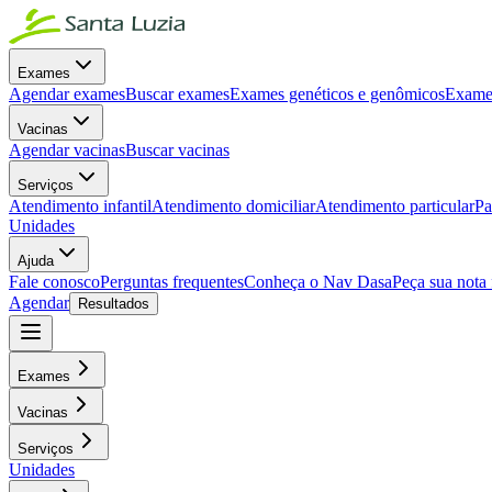
Exames
Agendar exames
Buscar exames
Exames genéticos e genômicos
Exames
Vacinas
Agendar vacinas
Buscar vacinas
Serviços
Atendimento infantil
Atendimento domiciliar
Atendimento particular
Pa
Unidades
Ajuda
Fale conosco
Perguntas frequentes
Conheça o Nav Dasa
Peça sua nota 
Agendar
Resultados
Exames
Vacinas
Serviços
Unidades