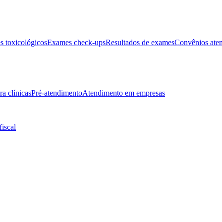
 toxicológicos
Exames check-ups
Resultados de exames
Convênios ate
ra clínicas
Pré-atendimento
Atendimento em empresas
fiscal