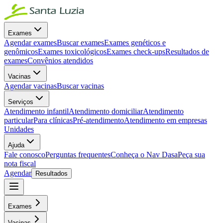
Exames
Agendar exames
Buscar exames
Exames genéticos e
genômicos
Exames toxicológicos
Exames check-ups
Resultados de
exames
Convênios atendidos
Vacinas
Agendar vacinas
Buscar vacinas
Serviços
Atendimento infantil
Atendimento domiciliar
Atendimento
particular
Para clínicas
Pré-atendimento
Atendimento em empresas
Unidades
Ajuda
Fale conosco
Perguntas frequentes
Conheça o Nav Dasa
Peça sua
nota fiscal
Agendar
Resultados
Exames
Vacinas