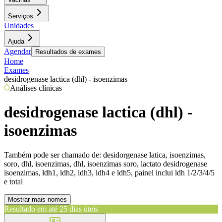
Serviços
Unidades
Ajuda
Agendar
Resultados de exames
Home
Exames
desidrogenase lactica (dhl) - isoenzimas
Análises clínicas
desidrogenase lactica (dhl) -
isoenzimas
Também pode ser chamado de:
desidorgenase latica, isoenzimas,
soro, dhl, isoenzimas, dhl, isoenzimas soro, lactato desidrogenase
isoenzimas, ldh1, ldh2, ldh3, ldh4 e ldh5, painel inclui ldh 1/2/3/4/5
e total
Mostrar mais nomes
Resultado em até
25 dias úteis