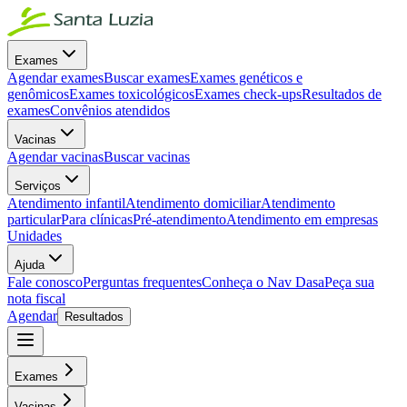
Exames
Agendar exames
Buscar exames
Exames genéticos e
genômicos
Exames toxicológicos
Exames check-ups
Resultados de
exames
Convênios atendidos
Vacinas
Agendar vacinas
Buscar vacinas
Serviços
Atendimento infantil
Atendimento domiciliar
Atendimento
particular
Para clínicas
Pré-atendimento
Atendimento em empresas
Unidades
Ajuda
Fale conosco
Perguntas frequentes
Conheça o Nav Dasa
Peça sua
nota fiscal
Agendar
Resultados
Exames
Vacinas