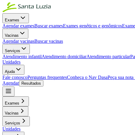
Exames
Agendar exames
Buscar exames
Exames genéticos e genômicos
Exames
Vacinas
Agendar vacinas
Buscar vacinas
Serviços
Atendimento infantil
Atendimento domiciliar
Atendimento particular
Pa
Unidades
Ajuda
Fale conosco
Perguntas frequentes
Conheça o Nav Dasa
Peça sua nota 
Agendar
Resultados
Exames
Vacinas
Serviços
Unidades