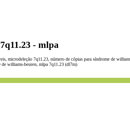
 7q11.23 - mlpa
eis, microdeleção 7q11.23, número de cópias para síndrome de william
e de williams-beuren, mlpa 7q11.23 (dl7m)