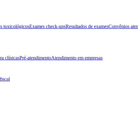
 toxicológicos
Exames check-ups
Resultados de exames
Convênios ate
ra clínicas
Pré-atendimento
Atendimento em empresas
fiscal