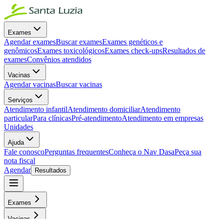
Exames
Agendar exames
Buscar exames
Exames genéticos e
genômicos
Exames toxicológicos
Exames check-ups
Resultados de
exames
Convênios atendidos
Vacinas
Agendar vacinas
Buscar vacinas
Serviços
Atendimento infantil
Atendimento domiciliar
Atendimento
particular
Para clínicas
Pré-atendimento
Atendimento em empresas
Unidades
Ajuda
Fale conosco
Perguntas frequentes
Conheça o Nav Dasa
Peça sua
nota fiscal
Agendar
Resultados
Exames
Vacinas