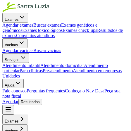
Exames
Agendar exames
Buscar exames
Exames genéticos e
genômicos
Exames toxicológicos
Exames check-ups
Resultados de
exames
Convênios atendidos
Vacinas
Agendar vacinas
Buscar vacinas
Serviços
Atendimento infantil
Atendimento domiciliar
Atendimento
particular
Para clínicas
Pré-atendimento
Atendimento em empresas
Unidades
Ajuda
Fale conosco
Perguntas frequentes
Conheça o Nav Dasa
Peça sua
nota fiscal
Agendar
Resultados
Exames
Vacinas