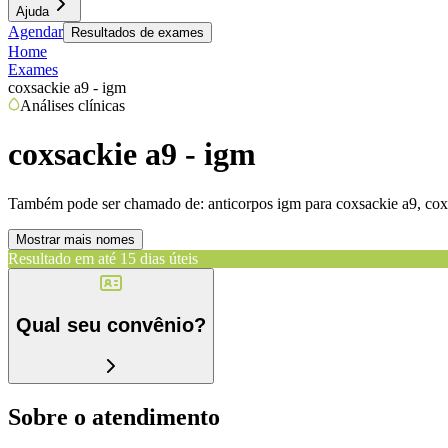
Ajuda
Agendar
Resultados de exames
Home
Exames
coxsackie a9 - igm
Análises clínicas
coxsackie a9 - igm
Também pode ser chamado de:
anticorpos igm para coxsackie a9, cox
Mostrar mais nomes
Resultado em até
15 dias úteis
Qual seu convênio?
Sobre o atendimento