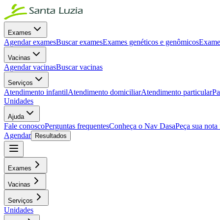
Exames
Agendar exames
Buscar exames
Exames genéticos e genômicos
Exames
Vacinas
Agendar vacinas
Buscar vacinas
Serviços
Atendimento infantil
Atendimento domiciliar
Atendimento particular
Pa
Unidades
Ajuda
Fale conosco
Perguntas frequentes
Conheça o Nav Dasa
Peça sua nota 
Agendar
Resultados
Exames
Vacinas
Serviços
Unidades