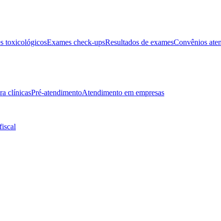
 toxicológicos
Exames check-ups
Resultados de exames
Convênios ate
ra clínicas
Pré-atendimento
Atendimento em empresas
fiscal