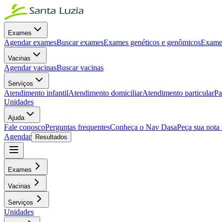
Exames
Agendar exames
Buscar exames
Exames genéticos e genômicos
Exames
Vacinas
Agendar vacinas
Buscar vacinas
Serviços
Atendimento infantil
Atendimento domiciliar
Atendimento particular
Pa
Unidades
Ajuda
Fale conosco
Perguntas frequentes
Conheça o Nav Dasa
Peça sua nota 
Agendar
Resultados
Exames
Vacinas
Serviços
Unidades