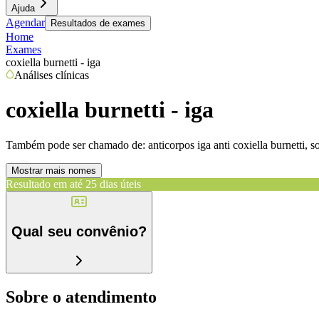
Ajuda
Agendar
Resultados de exames
Home
Exames
coxiella burnetti - iga
Análises clínicas
coxiella burnetti - iga
Também pode ser chamado de:
anticorpos iga anti coxiella burnetti, s
Mostrar mais nomes
Resultado em até
25 dias úteis
Qual seu convênio?
Sobre o atendimento