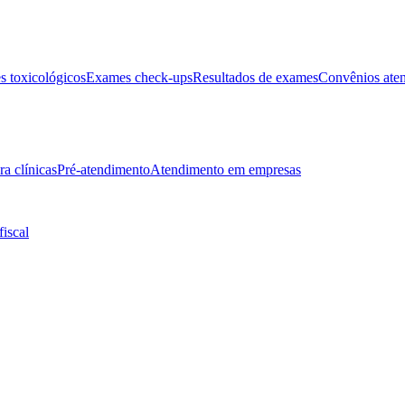
 toxicológicos
Exames check-ups
Resultados de exames
Convênios ate
ra clínicas
Pré-atendimento
Atendimento em empresas
fiscal