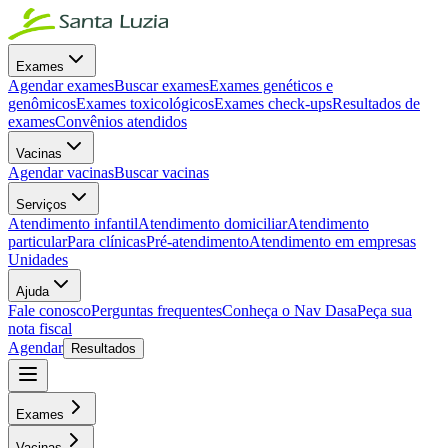
Exames
Agendar exames
Buscar exames
Exames genéticos e
genômicos
Exames toxicológicos
Exames check-ups
Resultados de
exames
Convênios atendidos
Vacinas
Agendar vacinas
Buscar vacinas
Serviços
Atendimento infantil
Atendimento domiciliar
Atendimento
particular
Para clínicas
Pré-atendimento
Atendimento em empresas
Unidades
Ajuda
Fale conosco
Perguntas frequentes
Conheça o Nav Dasa
Peça sua
nota fiscal
Agendar
Resultados
Exames
Vacinas