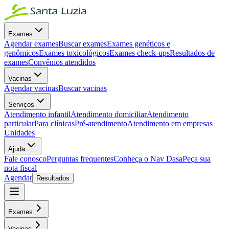
Exames
Agendar exames
Buscar exames
Exames genéticos e
genômicos
Exames toxicológicos
Exames check-ups
Resultados de
exames
Convênios atendidos
Vacinas
Agendar vacinas
Buscar vacinas
Serviços
Atendimento infantil
Atendimento domiciliar
Atendimento
particular
Para clínicas
Pré-atendimento
Atendimento em empresas
Unidades
Ajuda
Fale conosco
Perguntas frequentes
Conheça o Nav Dasa
Peça sua
nota fiscal
Agendar
Resultados
Exames
Vacinas