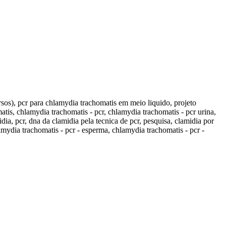
rsos), pcr para chlamydia trachomatis em meio liquido, projeto
atis, chlamydia trachomatis - pcr, chlamydia trachomatis - pcr urina,
ia, pcr, dna da clamidia pela tecnica de pcr, pesquisa, clamidia por
amydia trachomatis - pcr - esperma, chlamydia trachomatis - pcr -