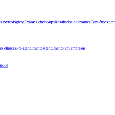
 toxicológicos
Exames check-ups
Resultados de exames
Convênios ate
ra clínicas
Pré-atendimento
Atendimento em empresas
fiscal