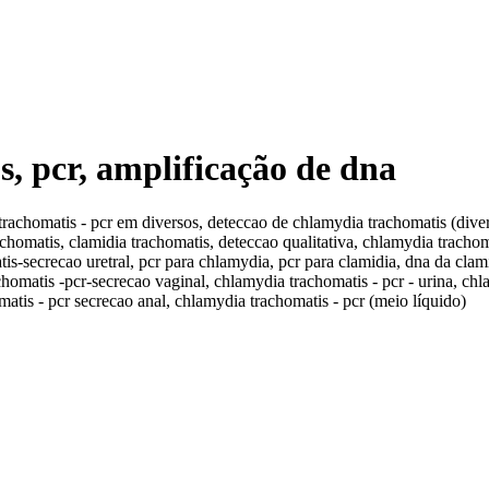
s, pcr, amplificação de dna
trachomatis - pcr em diversos, deteccao de chlamydia trachomatis (dive
chomatis, clamidia trachomatis, deteccao qualitativa, chlamydia trachom
-secrecao uretral, pcr para chlamydia, pcr para clamidia, dna da clamid
homatis -pcr-secrecao vaginal, chlamydia trachomatis - pcr - urina, chl
matis - pcr secrecao anal, chlamydia trachomatis - pcr (meio líquido)