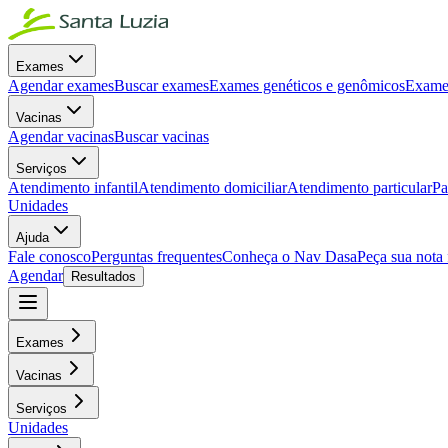
Exames
Agendar exames
Buscar exames
Exames genéticos e genômicos
Exames
Vacinas
Agendar vacinas
Buscar vacinas
Serviços
Atendimento infantil
Atendimento domiciliar
Atendimento particular
Pa
Unidades
Ajuda
Fale conosco
Perguntas frequentes
Conheça o Nav Dasa
Peça sua nota 
Agendar
Resultados
Exames
Vacinas
Serviços
Unidades