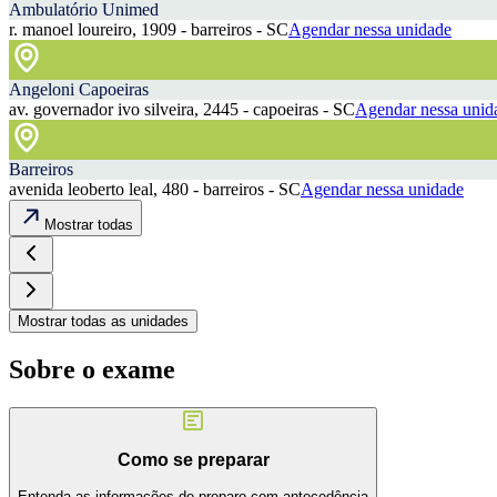
Ambulatório Unimed
r. manoel loureiro, 1909 - barreiros - SC
Agendar nessa unidade
Angeloni Capoeiras
av. governador ivo silveira, 2445 - capoeiras - SC
Agendar nessa unid
Barreiros
avenida leoberto leal, 480 - barreiros - SC
Agendar nessa unidade
Mostrar todas
Mostrar todas as unidades
Sobre o exame
Como se preparar
Entenda as informações de preparo com antecedência