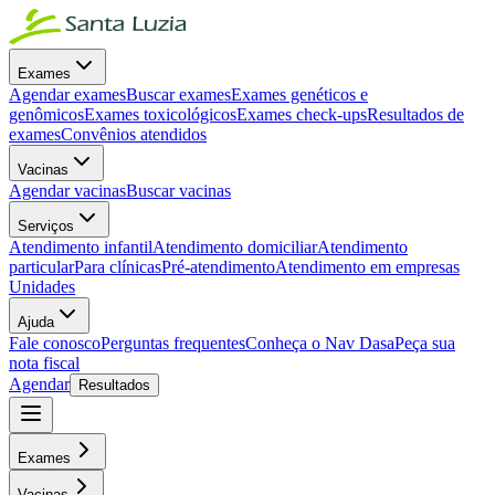
Exames
Agendar exames
Buscar exames
Exames genéticos e
genômicos
Exames toxicológicos
Exames check-ups
Resultados de
exames
Convênios atendidos
Vacinas
Agendar vacinas
Buscar vacinas
Serviços
Atendimento infantil
Atendimento domiciliar
Atendimento
particular
Para clínicas
Pré-atendimento
Atendimento em empresas
Unidades
Ajuda
Fale conosco
Perguntas frequentes
Conheça o Nav Dasa
Peça sua
nota fiscal
Agendar
Resultados
Exames
Vacinas