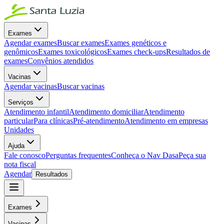
Exames
Agendar exames
Buscar exames
Exames genéticos e
genômicos
Exames toxicológicos
Exames check-ups
Resultados de
exames
Convênios atendidos
Vacinas
Agendar vacinas
Buscar vacinas
Serviços
Atendimento infantil
Atendimento domiciliar
Atendimento
particular
Para clínicas
Pré-atendimento
Atendimento em empresas
Unidades
Ajuda
Fale conosco
Perguntas frequentes
Conheça o Nav Dasa
Peça sua
nota fiscal
Agendar
Resultados
Exames
Vacinas