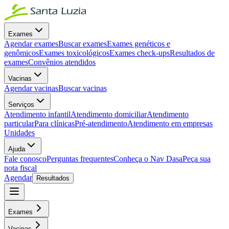
Exames
Agendar exames
Buscar exames
Exames genéticos e
genômicos
Exames toxicológicos
Exames check-ups
Resultados de
exames
Convênios atendidos
Vacinas
Agendar vacinas
Buscar vacinas
Serviços
Atendimento infantil
Atendimento domiciliar
Atendimento
particular
Para clínicas
Pré-atendimento
Atendimento em empresas
Unidades
Ajuda
Fale conosco
Perguntas frequentes
Conheça o Nav Dasa
Peça sua
nota fiscal
Agendar
Resultados
Exames
Vacinas