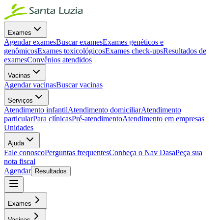
Exames
Agendar exames
Buscar exames
Exames genéticos e
genômicos
Exames toxicológicos
Exames check-ups
Resultados de
exames
Convênios atendidos
Vacinas
Agendar vacinas
Buscar vacinas
Serviços
Atendimento infantil
Atendimento domiciliar
Atendimento
particular
Para clínicas
Pré-atendimento
Atendimento em empresas
Unidades
Ajuda
Fale conosco
Perguntas frequentes
Conheça o Nav Dasa
Peça sua
nota fiscal
Agendar
Resultados
Exames
Vacinas