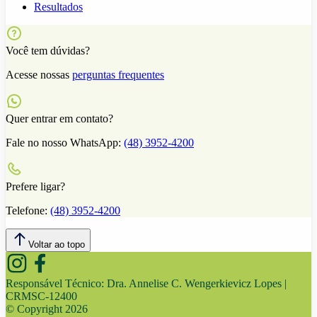
Resultados
Você tem dúvidas?
Acesse nossas
perguntas frequentes
Quer entrar em contato?
Fale no nosso WhatsApp:
(48) 3952-4200
Prefere ligar?
Telefone:
(48) 3952-4200
Voltar ao topo
Responsável Técnico:
Dra. Annelise C. Wengerkievicz Lopes |
CRMSC-12400
© Copyright
2026