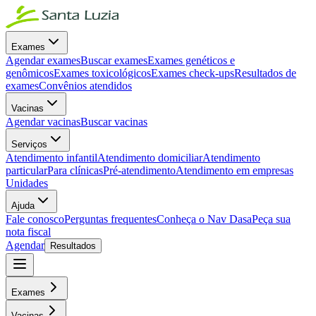
Exames
Agendar exames
Buscar exames
Exames genéticos e
genômicos
Exames toxicológicos
Exames check-ups
Resultados de
exames
Convênios atendidos
Vacinas
Agendar vacinas
Buscar vacinas
Serviços
Atendimento infantil
Atendimento domiciliar
Atendimento
particular
Para clínicas
Pré-atendimento
Atendimento em empresas
Unidades
Ajuda
Fale conosco
Perguntas frequentes
Conheça o Nav Dasa
Peça sua
nota fiscal
Agendar
Resultados
Exames
Vacinas