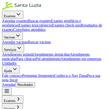
Exames
Agendar exames
Buscar exames
Exames genéticos e
genômicos
Exames toxicológicos
Exames check-ups
Resultados de
exames
Convênios atendidos
Vacinas
Agendar vacinas
Buscar vacinas
Serviços
Atendimento infantil
Atendimento domiciliar
Atendimento
particular
Para clínicas
Pré-atendimento
Atendimento em empresas
Unidades
Ajuda
Fale conosco
Perguntas frequentes
Conheça o Nav Dasa
Peça sua
nota fiscal
Agendar
Resultados
Exames
Vacinas