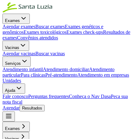
Exames
Agendar exames
Buscar exames
Exames genéticos e
genômicos
Exames toxicológicos
Exames check-ups
Resultados de
exames
Convênios atendidos
Vacinas
Agendar vacinas
Buscar vacinas
Serviços
Atendimento infantil
Atendimento domiciliar
Atendimento
particular
Para clínicas
Pré-atendimento
Atendimento em empresas
Unidades
Ajuda
Fale conosco
Perguntas frequentes
Conheça o Nav Dasa
Peça sua
nota fiscal
Agendar
Resultados
Exames
Vacinas