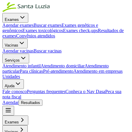
Exames
Agendar exames
Buscar exames
Exames genéticos e
genômicos
Exames toxicológicos
Exames check-ups
Resultados de
exames
Convênios atendidos
Vacinas
Agendar vacinas
Buscar vacinas
Serviços
Atendimento infantil
Atendimento domiciliar
Atendimento
particular
Para clínicas
Pré-atendimento
Atendimento em empresas
Unidades
Ajuda
Fale conosco
Perguntas frequentes
Conheça o Nav Dasa
Peça sua
nota fiscal
Agendar
Resultados
Exames
Vacinas