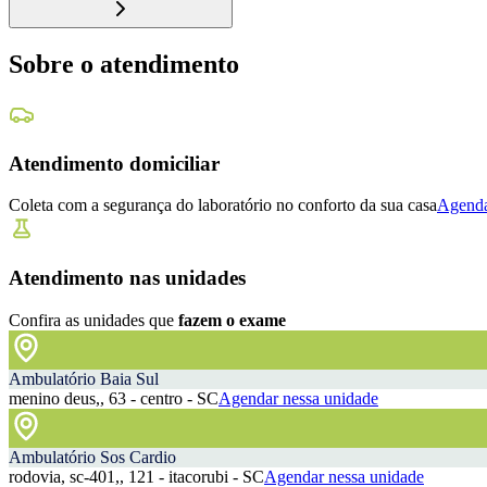
Sobre o atendimento
Atendimento domiciliar
Coleta com a segurança do laboratório no conforto da sua casa
Agenda
Atendimento nas unidades
Confira as unidades que
fazem o exame
Ambulatório Baia Sul
menino deus,, 63 - centro - SC
Agendar nessa unidade
Ambulatório Sos Cardio
rodovia, sc-401,, 121 - itacorubi - SC
Agendar nessa unidade