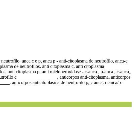
 neutrofilo, anca c e p, anca p - anti-citoplasma de neutrofilo, anca-c,
oplasma de neutrofilos, anti citoplasma c, anti citoplasma
 anti citoplasma p, anti mieloperoxidase - c-anca , p-anca , c-anca,,
 neutrofilo c_________________, anticorpos anti-citoplasma, anticorpos
____, anticorpos anticitoplasma de neutrofilo p, c anca, c-anca/p-