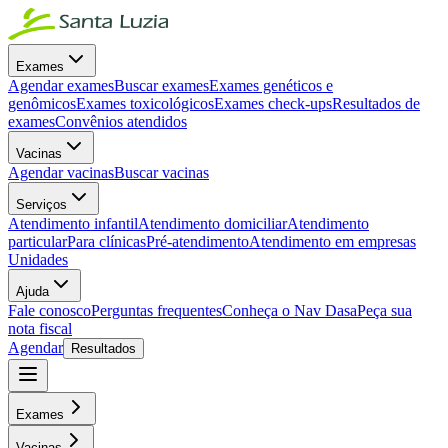
Exames
Agendar exames
Buscar exames
Exames genéticos e
genômicos
Exames toxicológicos
Exames check-ups
Resultados de
exames
Convênios atendidos
Vacinas
Agendar vacinas
Buscar vacinas
Serviços
Atendimento infantil
Atendimento domiciliar
Atendimento
particular
Para clínicas
Pré-atendimento
Atendimento em empresas
Unidades
Ajuda
Fale conosco
Perguntas frequentes
Conheça o Nav Dasa
Peça sua
nota fiscal
Agendar
Resultados
Exames
Vacinas