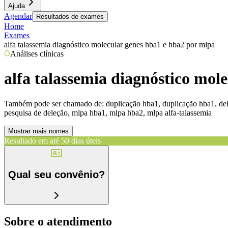
Ajuda
Agendar
Resultados de exames
Home
Exames
alfa talassemia diagnóstico molecular genes hba1 e hba2 por mlpa
Análises clínicas
alfa talassemia diagnóstico mol
Também pode ser chamado de:
duplicação hba1, duplicação hba1, del
pesquisa de deleção, mlpa hba1, mlpa hba2, mlpa alfa-talassemia
Mostrar mais nomes
Resultado em até
50 dias úteis
Qual seu convênio?
Sobre o atendimento