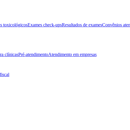
 toxicológicos
Exames check-ups
Resultados de exames
Convênios ate
ra clínicas
Pré-atendimento
Atendimento em empresas
fiscal