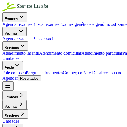
Exames
Agendar exames
Buscar exames
Exames genéticos e genômicos
Exames
Vacinas
Agendar vacinas
Buscar vacinas
Serviços
Atendimento infantil
Atendimento domiciliar
Atendimento particular
Pa
Unidades
Ajuda
Fale conosco
Perguntas frequentes
Conheça o Nav Dasa
Peça sua nota 
Agendar
Resultados
Exames
Vacinas
Serviços
Unidades